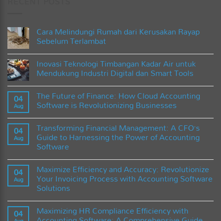
RECENT POSTS
Cara Melindungi Rumah dari Kerusakan Rayap
Sebelum Terlambat
No
Comments
Inovasi Teknologi Timbangan Kadar Air untuk
on
Cara
Mendukung Industri Digital dan Smart Tools
Melindungi
Rumah
No
dari
Comments
The Future of Finance: How Cloud Accounting
Kerusakan
on
04
Rayap
Inovasi
Software is Revolutionizing Businesses
Aug
Sebelum
Teknologi
Terlambat
Timbangan
No
Kadar
Comments
Transforming Financial Management: A CFO’s
Air
on
04
untuk
The
Guide to Harnessing the Power of Accounting
Aug
Mendukung
Future
Software
Industri
of
Digital
Finance:
No
dan
How
Comments
Smart
Cloud
Maximize Efficiency and Accuracy: Revolutionize
on
04
Tools
Accounting
Transforming
Your Invoicing Process with Accounting Software
Software
Aug
Financial
is
Solutions
Management:
Revolutionizing
A
Businesses
No
CFO’s
Comments
Guide
Maximizing HR Compliance Efficiency with
on
04
to
Maximize
Accounting Software: A Comprehensive Guide
Harnessing