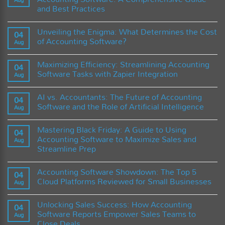
Aug
Efficiency
the
and Best Practices
and
Power
Accuracy:
of
No
Revolutionize
Accounting
Comments
Your
Unveiling the Enigma: What Determines the Cost
on
04
Software
Invoicing
Maximizing
of Accounting Software?
Process
Aug
HR
with
Compliance
No
Accounting
Efficiency
Comments
Software
Maximizing Efficiency: Streamlining Accounting
with
on
04
Solutions
Accounting
Unveiling
Software Tasks with Zapier Integration
Aug
Software:
the
A
Enigma:
No
Comprehensive
What
Comments
AI vs. Accountants: The Future of Accounting
Guide
Determines
on
04
and
the
Maximizing
Software and the Role of Artificial Intelligence
Aug
Best
Cost
Efficiency:
Practices
of
Streamlining
No
Accounting
Accounting
Comments
Mastering Black Friday: A Guide to Using
Software?
Software
on
04
Tasks
AI
Accounting Software to Maximize Sales and
Aug
with
vs.
Streamline Prep
Zapier
Accountants:
Integration
The
No
Future
Comments
of
Accounting Software Showdown: The Top 5
on
04
Accounting
Mastering
Cloud Platforms Reviewed for Small Businesses
Software
Aug
Black
and
Friday:
No
the
A
Comments
Role
Unlocking Sales Success: How Accounting
Guide
on
04
of
to
Accounting
Software Reports Empower Sales Teams to
Artificial
Aug
Using
Software
Intelligence
Close Deals
Accounting
Showdown: