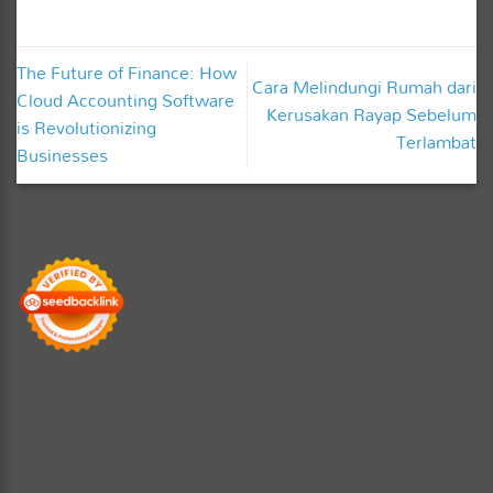
The Future of Finance: How
Cara Melindungi Rumah dari
Cloud Accounting Software
Kerusakan Rayap Sebelum
is Revolutionizing
Terlambat
Businesses